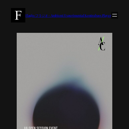
内
容
Flagio/フラジオ – Ambient/Experimental Kontrabass Player
を
ス
キ
ッ
プ