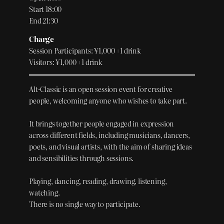
Start 18:00
End 21:30
Charge
Session Participants: ¥1,000 +1 drink
Visitors: ¥1,000 +1 drink
Alt-Classic is an open session event for creative
people, welcoming anyone who wishes to take part.
It brings together people engaged in expression
across different fields, including musicians, dancers,
poets, and visual artists, with the aim of sharing ideas
and sensibilities through sessions.
Playing, dancing, reading, drawing, listening,
watching.
There is no single way to participate.