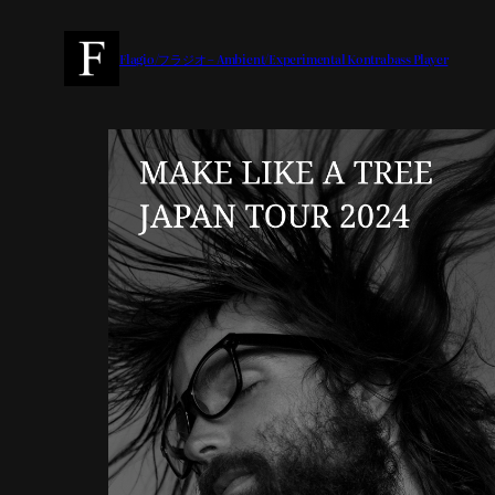
内
容
Flagio/フラジオ – Ambient/Experimental Kontrabass Player
を
ス
キ
ッ
プ