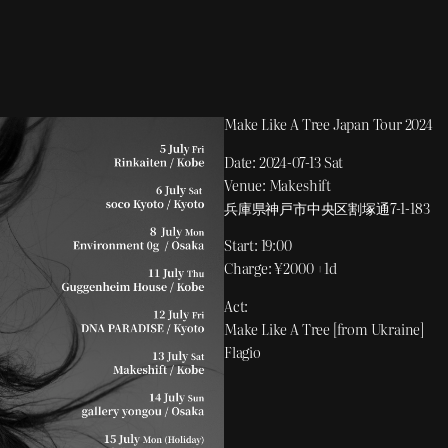
Make Like A Tree Japan Tour 2024
Date: 2024-07-13 Sat
Venue: Makeshift
兵庫県神戸市中央区割塚通7-1-183
Start: 19:00
Charge: ¥2000 +1d
Act:
Make Like A Tree [from Ukraine]
Flagio