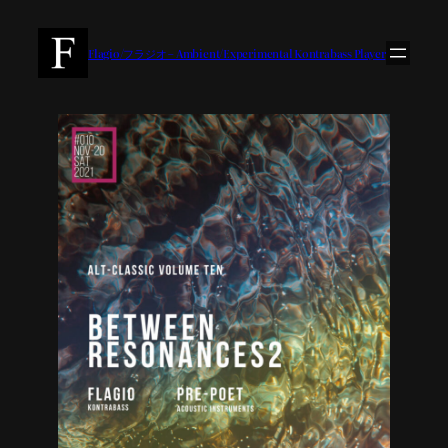
内
容
Flagio/フラジオ – Ambient/Experimental Kontrabass Player
を
ス
キ
ッ
プ