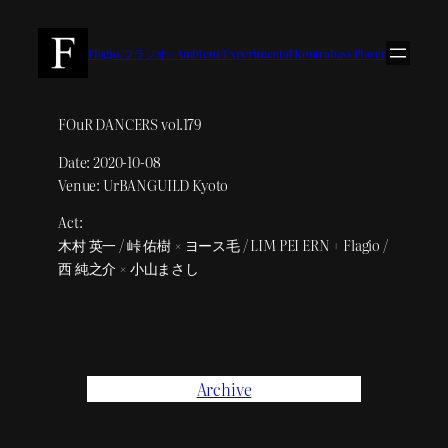
内
容
Flagio/フラジオ – Ambient/Experimental Kontrabass Player
を
ス
キ
FOuR DANCERS vol.179
ッ
Date: 2020-10-08
プ
Venue: UrBANGUILD Kyoto
Act:
木村 英一 / 峠 佑樹 × ヨース毛 / LIM PEI ERN + Flagio /
西 純之介 × 小山まさし
Archive