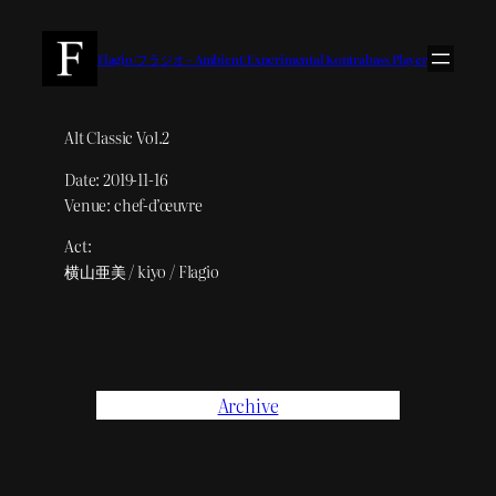
内
容
Flagio/フラジオ – Ambient/Experimental Kontrabass Player
を
ス
キ
Alt Classic Vol.2
ッ
Date: 2019-11-16
プ
Venue: chef-d’œuvre
Act:
横山亜美 / kiyo / Flagio
Archive