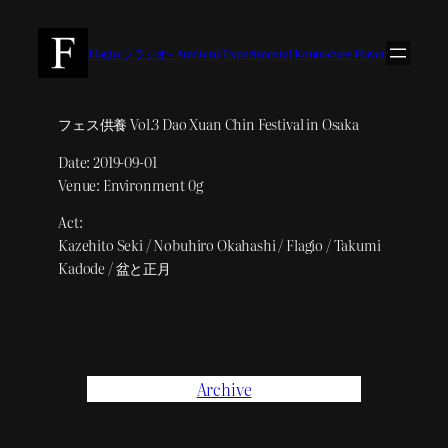
内
容
Flagio/フラジオ – Ambient/Experimental Kontrabass Player
を
ス
キ
フェス供養 Vol.3 Dao Xuan Chin Festival in Osaka
ッ
Date: 2019-09-01
プ
Venue: Environment 0g
Act:
Kazehito Seki / Nobuhiro Okahashi / Flagio / Takumi
Kadode / 盆と正月
Archive