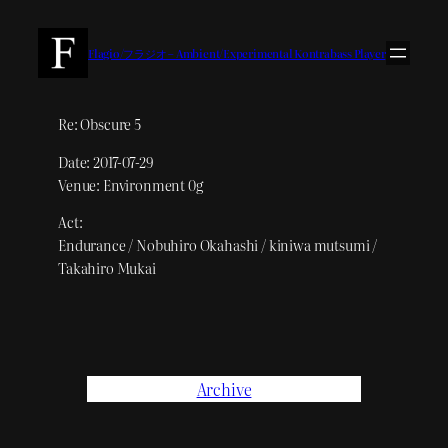
内
容
Flagio/フラジオ – Ambient/Experimental Kontrabass Player
を
ス
キ
Re: Obscure 5
ッ
Date: 2017-07-29
プ
Venue: Environment 0g
Act:
Endurance / Nobuhiro Okahashi / kiniwa mutsumi /
Takahiro Mukai
Archive